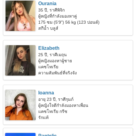
Ourania
35 ปี, ราศีพิจิก
ผู้หญิงที่กำลังมองหาคู่
175 ซม (5'9") 56 kg (123 ปอนด์)
สกีน้ำ บลูส์
Elizabeth
25 ปี, ราศีเมถุน
ผู้หญิงมองหาผู้ชาย
แคซโทเรีย
ความสัมพันธ์ที่จริงจัง
Ioanna
อายุ 23 ปี, ราศีกุมภ์
ผู้หญิงใจดีกำลังมองหาเพื่อน
แคซโทเรีย กรีซ
รักแท้
Pantelis