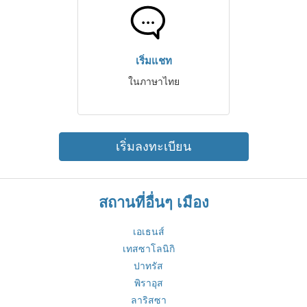
เริ่มแชท
ในภาษาไทย
เริ่มลงทะเบียน
สถานที่อื่นๆ เมือง
เอเธนส์
เทสซาโลนิกิ
ปาทรัส
พิราอุส
ลาริสซา